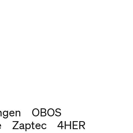
ingen
OBOS
e
Zaptec
4HER