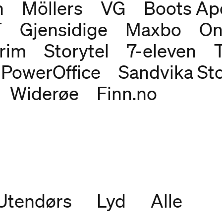
n
Möllers
VG
Boots Ap
T
Gjensidige
Maxbo
On
rim
Storytel
7-eleven
PowerOffice
Sandvika St
Widerøe
Finn.no
Utendørs
Lyd
Alle