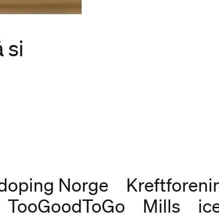
 si
doping Norge
Kreftforen
TooGoodToGo
Mills
ic