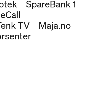
otek
SpareBank 1
eCall
Tenk TV
Maja.no
orsenter